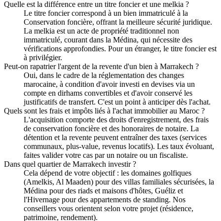
Quelle est la différence entre un titre foncier et une melkia ?
Le titre foncier correspond à un bien immatriculé à la
Conservation foncière, offrant la meilleure sécurité juridique.
La melkia est un acte de propriété traditionnel non
immatriculé, courant dans la Médina, qui nécessite des
vérifications approfondies. Pour un étranger, le titre foncier est
à privilégier.
Peut-on rapatrier l'argent de la revente d'un bien à Marrakech ?
Oui, dans le cadre de la réglementation des changes
marocaine, à condition d'avoir investi en devises via un
compte en dirhams convertibles et d'avoir conservé les
justificatifs de transfert. C'est un point à anticiper dès l'achat.
Quels sont les frais et impôts liés à l'achat immobilier au Maroc ?
L'acquisition comporte des droits d'enregistrement, des frais
de conservation foncière et des honoraires de notaire. La
détention et la revente peuvent entraîner des taxes (services
communaux, plus-value, revenus locatifs). Les taux évoluant,
faites valider votre cas par un notaire ou un fiscaliste.
Dans quel quartier de Marrakech investir ?
Cela dépend de votre objectif : les domaines golfiques
(Amelkis, Al Maaden) pour des villas familiales sécurisées, la
Médina pour des riads et maisons d'hôtes, Guéliz et
l'Hivernage pour des appartements de standing. Nos
conseillers vous orientent selon votre projet (résidence,
patrimoine, rendement).