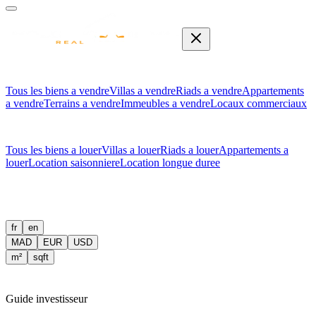
Tous les biens a vendre
Villas a vendre
Riads a vendre
Appartements
a vendre
Terrains a vendre
Immeubles a vendre
Locaux commerciaux
Tous les biens a louer
Villas a louer
Riads a louer
Appartements a
louer
Location saisonniere
Location longue duree
fr
en
MAD
EUR
USD
m²
sqft
Guide investisseur