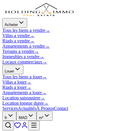
Acheter
Tous les biens a vendre
→
Villas a vendre
→
Riads a vendre
→
Appartements a vendre
→
Terrains a vendre
→
Immeubles a vendre
→
Locaux commerciaux
→
Louer
Tous les biens a louer
→
Villas a louer
→
Riads a louer
→
Appartements a louer
→
Location saisonniere
→
Location longue duree
→
Services
Actualités
À Propos
Contact
fr
MAD
m²