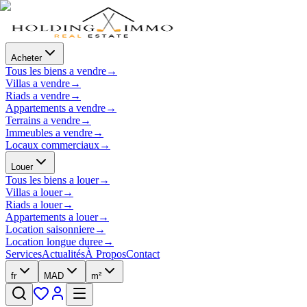
Acheter
Tous les biens a vendre
→
Villas a vendre
→
Riads a vendre
→
Appartements a vendre
→
Terrains a vendre
→
Immeubles a vendre
→
Locaux commerciaux
→
Louer
Tous les biens a louer
→
Villas a louer
→
Riads a louer
→
Appartements a louer
→
Location saisonniere
→
Location longue duree
→
Services
Actualités
À Propos
Contact
fr
MAD
m²