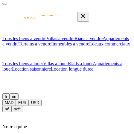
Tous les biens a vendre
Villas a vendre
Riads a vendre
Appartements
a vendre
Terrains a vendre
Immeubles a vendre
Locaux commerciaux
Tous les biens a louer
Villas a louer
Riads a louer
Appartements a
louer
Location saisonniere
Location longue duree
fr
en
MAD
EUR
USD
m²
sqft
Notre equipe